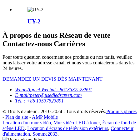
UY-2
À propos de nous Réseau de vente
Contactez-nous Carrières
Pour toute question concernant nos produits ou nos tarifs, veuillez
nous laisser votre adresse e-mail et nous vous contacterons dans les
24 heures.
DEMANDEZ UN DEVIS DÈS MAINTENANT
WhatsApp et Wechat : 8613537523891
E-mail:peter@usedledscreen.com
Tél. : +86 13537523891
© Droits d'auteur - 2010-2024 : Tous droits réservés.
Produits phares
-
Plan du site
-
AMP Mobile
Location d'un mur vidéo
,
Mur vidéo LED à louer
,
Écran de fond de
scène LED
,
Location d'écrans de télévision extérieurs
,
Connecteur
d'alimentation
,
Somme2033
,