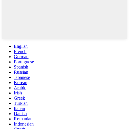
English
French
German
Portuguese
Spanish
Russian
Japanese
Korean
Arabic
Irish
Greek
Turkish
Italian
Danish
Romanian
Indonesian