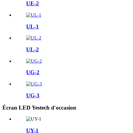
UE-2
UL-1
UL-2
UG-2
UG-3
Écran LED Yestech d'occasion
UY-1