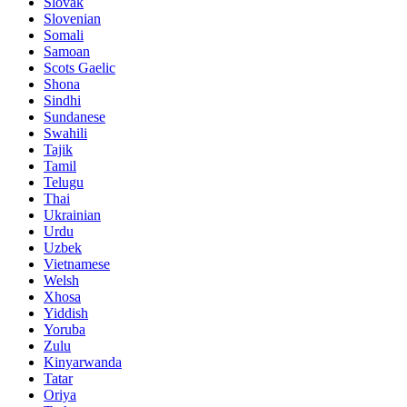
Slovak
Slovenian
Somali
Samoan
Scots Gaelic
Shona
Sindhi
Sundanese
Swahili
Tajik
Tamil
Telugu
Thai
Ukrainian
Urdu
Uzbek
Vietnamese
Welsh
Xhosa
Yiddish
Yoruba
Zulu
Kinyarwanda
Tatar
Oriya