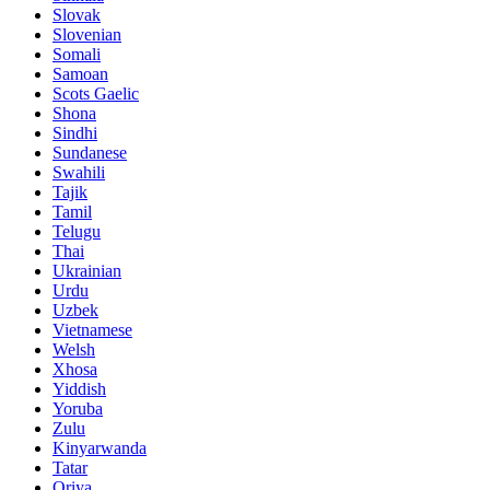
Slovak
Slovenian
Somali
Samoan
Scots Gaelic
Shona
Sindhi
Sundanese
Swahili
Tajik
Tamil
Telugu
Thai
Ukrainian
Urdu
Uzbek
Vietnamese
Welsh
Xhosa
Yiddish
Yoruba
Zulu
Kinyarwanda
Tatar
Oriya