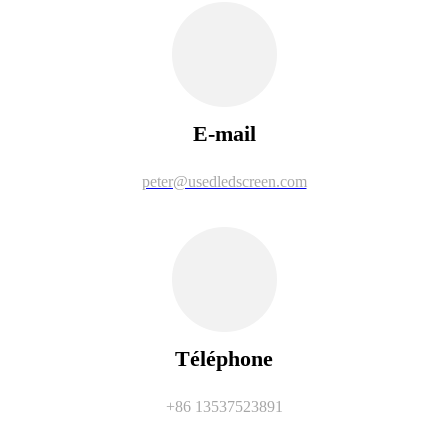
E-mail
peter@usedledscreen.com
Téléphone
+86 13537523891