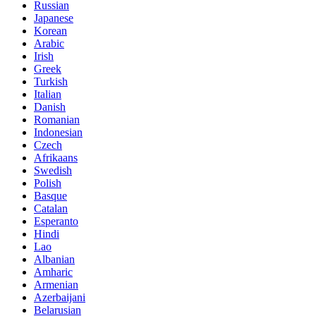
Russian
Japanese
Korean
Arabic
Irish
Greek
Turkish
Italian
Danish
Romanian
Indonesian
Czech
Afrikaans
Swedish
Polish
Basque
Catalan
Esperanto
Hindi
Lao
Albanian
Amharic
Armenian
Azerbaijani
Belarusian