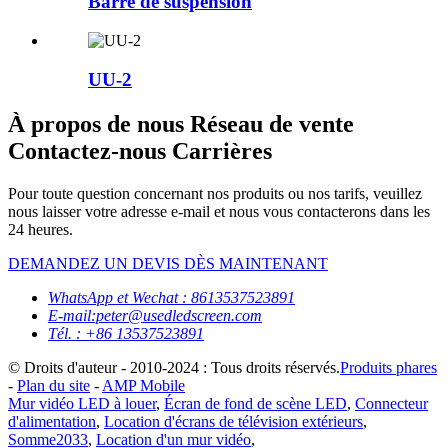
Barre de suspension
UU-2
À propos de nous Réseau de vente
Contactez-nous Carrières
Pour toute question concernant nos produits ou nos tarifs, veuillez
nous laisser votre adresse e-mail et nous vous contacterons dans les
24 heures.
DEMANDEZ UN DEVIS DÈS MAINTENANT
WhatsApp et Wechat : 8613537523891
E-mail:peter@usedledscreen.com
Tél. : +86 13537523891
© Droits d'auteur - 2010-2024 : Tous droits réservés.
Produits phares
-
Plan du site
-
AMP Mobile
Mur vidéo LED à louer
,
Écran de fond de scène LED
,
Connecteur
d'alimentation
,
Location d'écrans de télévision extérieurs
,
Somme2033
,
Location d'un mur vidéo
,