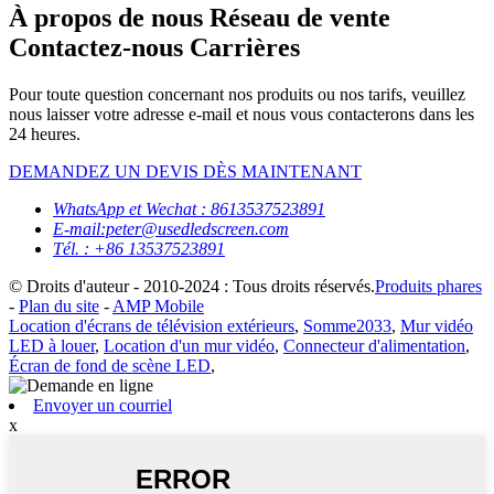
À propos de nous Réseau de vente
Contactez-nous Carrières
Pour toute question concernant nos produits ou nos tarifs, veuillez
nous laisser votre adresse e-mail et nous vous contacterons dans les
24 heures.
DEMANDEZ UN DEVIS DÈS MAINTENANT
WhatsApp et Wechat : 8613537523891
E-mail:peter@usedledscreen.com
Tél. : +86 13537523891
© Droits d'auteur - 2010-2024 : Tous droits réservés.
Produits phares
-
Plan du site
-
AMP Mobile
Location d'écrans de télévision extérieurs
,
Somme2033
,
Mur vidéo
LED à louer
,
Location d'un mur vidéo
,
Connecteur d'alimentation
,
Écran de fond de scène LED
,
Envoyer un courriel
x