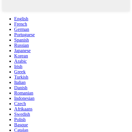
English
French
German
Portuguese
Spanish
Russian
Japanese
Korean
Arabic
Irish
Greek
Turkish
Italian
Danish
Romanian
Indonesian
Czech
Afrikaans
Swedish
Polish
Basque
Catalan